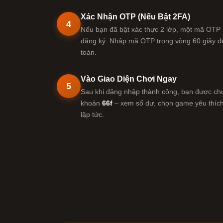
Xác Nhận OTP (Nếu Bật 2FA)
4
Nếu bạn đã bật xác thực 2 lớp, một mã OTP s
đăng ký. Nhập mã OTP trong vòng 60 giây đ
toàn.
Vào Giao Diện Chơi Ngay
5
Sau khi đăng nhập thành công, bạn được chu
khoản
66f
– xem số dư, chọn game yêu thích
lập tức.