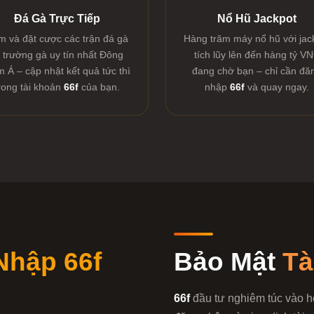
Đá Gà Trực Tiếp
Nổ Hũ Jackpot
m và đặt cược các trận đá gà
Hàng trăm máy nổ hũ với jac
ừ trường gà uy tín nhất Đông
tích lũy lên đến hàng tỷ V
 Á – cập nhật kết quả tức thì
đang chờ bạn – chỉ cần đă
rong tài khoản
66f
của bạn.
nhập
66f
và quay ngay.
Nhập 66f
Bảo Mật
Tà
66f
đầu tư nghiêm túc vào h