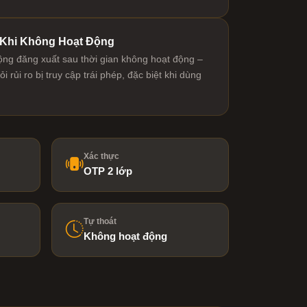
 Khi Không Hoạt Động
ộng đăng xuất sau thời gian không hoạt động –
i rủi ro bị truy cập trái phép, đặc biệt khi dùng
Xác thực
OTP 2 lớp
Tự thoát
Không hoạt động