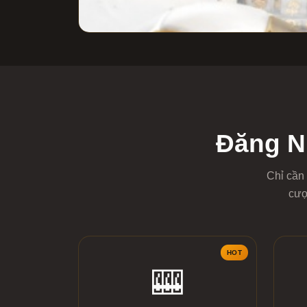
Đăng 
Chỉ cần 
cượ
HOT
🎰