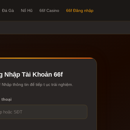
Đá Gà
Nổ Hũ
66f Casino
66f Đăng nhập
 Nhập Tài Khoản 66f
 Nhập thông tin để tiếp t ục trải nghiệm.
 thoại